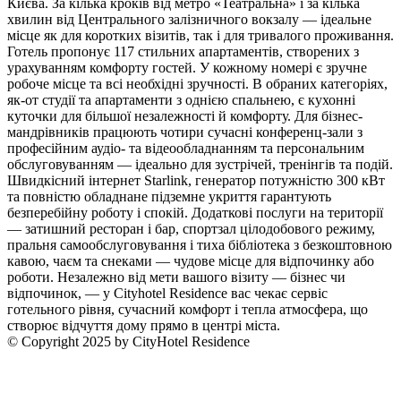
Києва. За кілька кроків від метро «Театральна» і за кілька
хвилин від Центрального залізничного вокзалу — ідеальне
місце як для коротких візитів, так і для тривалого проживання.
Готель пропонує 117 стильних апартаментів, створених з
урахуванням комфорту гостей. У кожному номері є зручне
робоче місце та всі необхідні зручності. В обраних категоріях,
як-от студії та апартаменти з однією спальнею, є кухонні
куточки для більшої незалежності й комфорту. Для бізнес-
мандрівників працюють чотири сучасні конференц-зали з
професійним аудіо- та відеообладнанням та персональним
обслуговуванням — ідеально для зустрічей, тренінгів та подій.
Швидкісний інтернет Starlink, генератор потужністю 300 кВт
та повністю обладнане підземне укриття гарантують
безперебійну роботу і спокій. Додаткові послуги на території
— затишний ресторан і бар, спортзал цілодобового режиму,
пральня самообслуговування і тиха бібліотека з безкоштовною
кавою, чаєм та снеками — чудове місце для відпочинку або
роботи. Незалежно від мети вашого візиту — бізнес чи
відпочинок, — у Cityhotel Residence вас чекає сервіс
готельного рівня, сучасний комфорт і тепла атмосфера, що
створює відчуття дому прямо в центрі міста.
© Copyright 2025 by CityHotel Residence