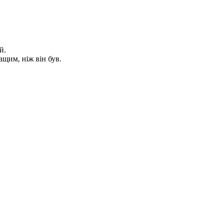
й.
щим, ніж він був.