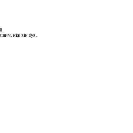
й.
щим, ніж він був.